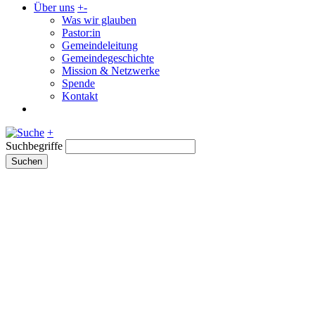
Über uns
+
-
Was wir glauben
Pastor:in
Gemeindeleitung
Gemeindegeschichte
Mission & Netzwerke
Spende
Kontakt
+
Suchbegriffe
Suchen