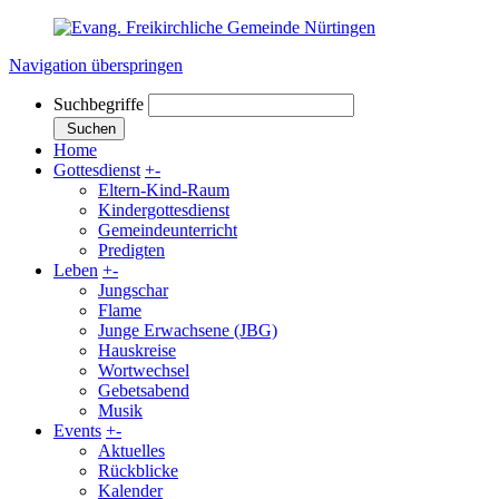
Navigation überspringen
Suchbegriffe
Suchen
Home
Gottesdienst
+
-
Eltern-Kind-Raum
Kindergottesdienst
Gemeindeunterricht
Predigten
Leben
+
-
Jungschar
Flame
Junge Erwachsene (JBG)
Hauskreise
Wortwechsel
Gebetsabend
Musik
Events
+
-
Aktuelles
Rückblicke
Kalender