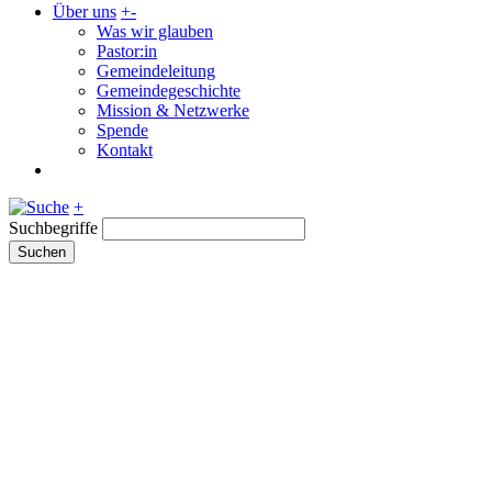
Über uns
+
-
Was wir glauben
Pastor:in
Gemeindeleitung
Gemeindegeschichte
Mission & Netzwerke
Spende
Kontakt
+
Suchbegriffe
Suchen