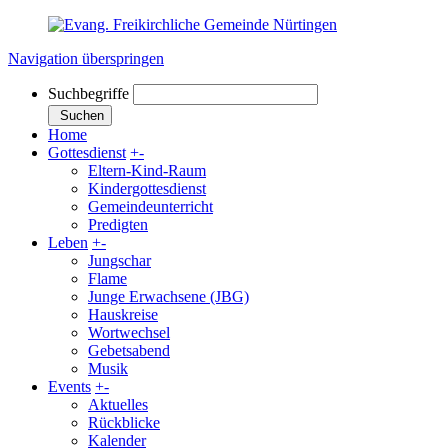
Navigation überspringen
Suchbegriffe
Suchen
Home
Gottesdienst
+
-
Eltern-Kind-Raum
Kindergottesdienst
Gemeindeunterricht
Predigten
Leben
+
-
Jungschar
Flame
Junge Erwachsene (JBG)
Hauskreise
Wortwechsel
Gebetsabend
Musik
Events
+
-
Aktuelles
Rückblicke
Kalender