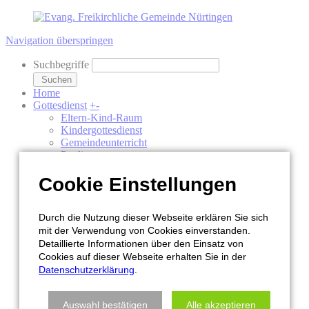
Navigation überspringen
Suchbegriffe
Suchen
Home
Gottesdienst
+
-
Eltern-Kind-Raum
Kindergottesdienst
Gemeindeunterricht
Predigten
Leben
+
-
Jungschar
Cookie Einstellungen
Flame
Junge Erwachsene (JBG)
Hauskreise
Durch die Nutzung dieser Webseite erklären Sie sich
Wortwechsel
mit der Verwendung von Cookies einverstanden.
Gebetsabend
Detaillierte Informationen über den Einsatz von
Musik
Cookies auf dieser Webseite erhalten Sie in der
Events
+
-
Datenschutzerklärung
.
Aktuelles
Rückblicke
Kalender
Auswahl bestätigen
Alle akzeptieren