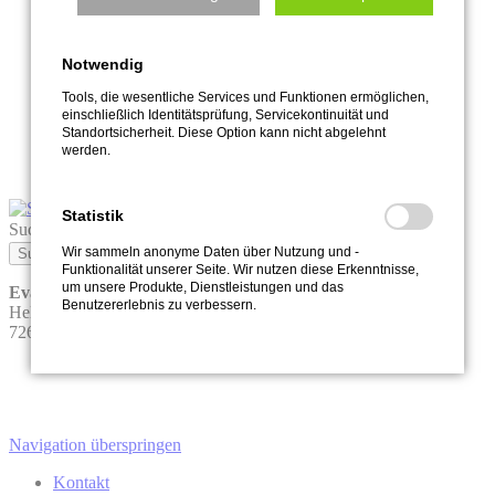
Über uns
+
-
Was wir glauben
Pastor:in
Notwendig
Gemeindeleitung
Gemeindegeschichte
Tools, die wesentliche Services und Funktionen ermöglichen,
Mission & Netzwerke
einschließlich Identitätsprüfung, Servicekontinuität und
Spende
Standortsicherheit. Diese Option kann nicht abgelehnt
Kontakt
werden.
+
Statistik
Suchbegriffe
Wir sammeln anonyme Daten über Nutzung und -
Suchen
Funktionalität unserer Seite. Wir nutzen diese Erkenntnisse,
um unsere Produkte, Dienstleistungen und das
Evangelisch-Freikirchliche Gemeinde Nürtingen (Baptisten)
Benutzererlebnis zu verbessern.
Helmholtzweg 32
72622 Nürtingen
Navigation überspringen
Kontakt