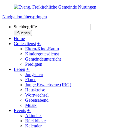
Navigation überspringen
Suchbegriffe
Suchen
Home
Gottesdienst
+
-
Eltern-Kind-Raum
Kindergottesdienst
Gemeindeunterricht
Predigten
Leben
+
-
Jungschar
Flame
Junge Erwachsene (JBG)
Hauskreise
Wortwechsel
Gebetsabend
Musik
Events
+
-
Aktuelles
Rückblicke
Kalender