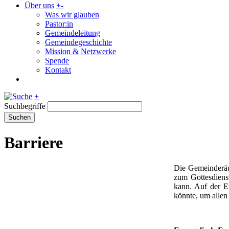
Über uns
+
-
Was wir glauben
Pastor:in
Gemeindeleitung
Gemeindegeschichte
Mission & Netzwerke
Spende
Kontakt
+
Suchbegriffe
Suchen
Barriere
Die Gemeinderäum
zum Gottesdiens
kann. Auf der E
könnte, um allen